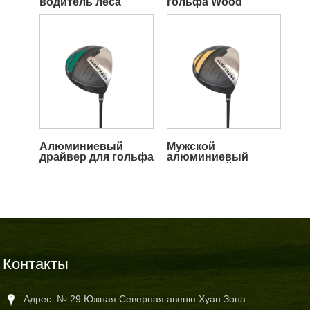
водитель леса
гольфа Wood
Алюминиевый
Мужской
драйвер для гольфа
алюминиевый
для взрослых
гольф-драйвер
Контакты
Адрес: № 29 Южная Северная авеню Хуан Зона