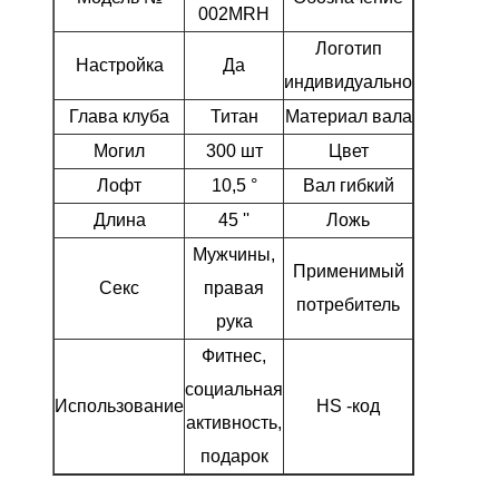
002MRH
водитель
Логотип
Настройка
Да
Да
индивидуально
Глава клуба
Титан
Материал вала
Граф
Могил
300 шт
Цвет
Серы
Лофт
10,5 °
Вал гибкий
Ведущ
Длина
45 ''
Ложь
60 °
Мужчины,
Начинаю
Применимый
Секс
правая
промежут
потребитель
рука
игроки в 
Фитнес,
социальная
Использование
HS -код
950631
активность,
подарок