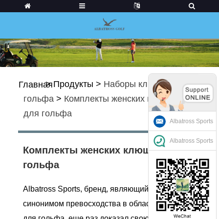
>
Продукты
>
Наборы клюшек для
Главная
гольфа
>
Комплекты женских клюшек
для гольфа
Albatross Sports
Albatross Sports
Комплекты женских клюшек для
гольфа
Albatross Sports, бренд, являющийся
синонимом превосходства в области клюшек
для гольфа, еще раз доказал свою силу,